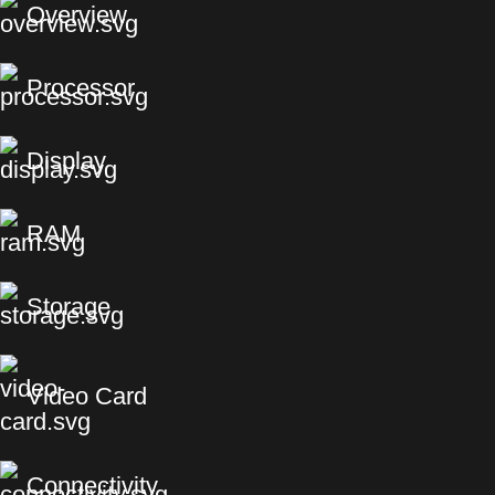
Overview
Processor
Display
RAM
Storage
Video Card
Connectivity